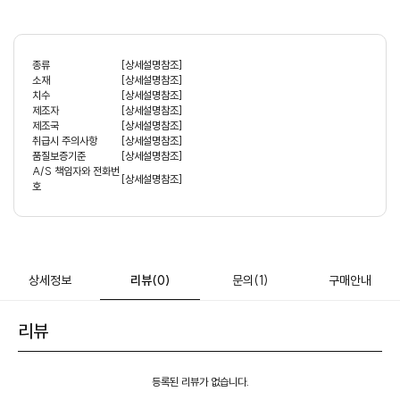
종류
[상세설명참조]
소재
[상세설명참조]
치수
[상세설명참조]
제조자
[상세설명참조]
제조국
[상세설명참조]
취급시 주의사항
[상세설명참조]
품질보증기준
[상세설명참조]
A/S 책임자와 전화번
[상세설명참조]
호
상세정보
리뷰
(0)
문의
(1)
구매안내
리뷰
등록된 리뷰가 없습니다.